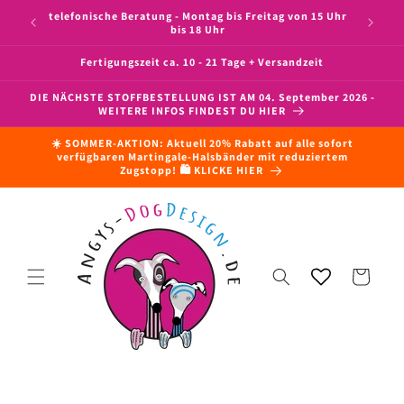
Direkt zum
telefonische Beratung - Montag bis Freitag von 15 Uhr
Versandk
im/NRW
Inhalt
bis 18 Uhr
Fertigungszeit ca. 10 - 21 Tage + Versandzeit
DIE NÄCHSTE STOFFBESTELLUNG IST AM 04. September 2026 -
WEITERE INFOS FINDEST DU HIER
☀️ SOMMER-AKTION: Aktuell 20% Rabatt auf alle sofort
verfügbaren Martingale-Halsbänder mit reduziertem
Zugstopp! 🛍️ KLICKE HIER
Warenkorb