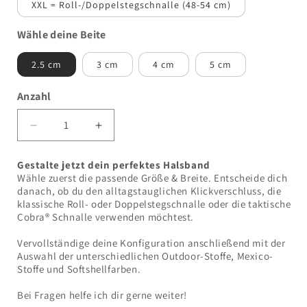
XXL = Roll-/Doppelstegschnalle (48-54 cm)
Wähle deine Beite
2.5 cm
3 cm
4 cm
5 cm
Anzahl
Anzahl
Verringere
Erhöhe
die
die
Menge
Menge
Gestalte jetzt dein perfektes Halsband
für
für
Wähle zuerst die passende Größe & Breite. Entscheide dich
Hundehalsband-
Hundehalsband-
danach, ob du den alltagstauglichen Klickverschluss, die
Mexico
Mexico
klassische Roll- oder Doppelstegschnalle oder die taktische
Cobra® Schnalle verwenden möchtest.
(konfigurierbar)
(konfigurierbar)
Vervollständige deine Konfiguration anschließend mit der
Auswahl der unterschiedlichen Outdoor-Stoffe, Mexico-
Stoffe und Softshellfarben.
Bei Fragen helfe ich dir gerne weiter!