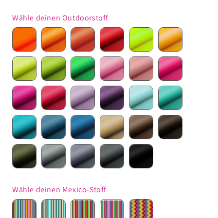
Wähle deinen Outdoorstoff
neon-
orange
orange-
rot
neon-
gelb
orange
rot
gelb
neon-
grasgrün
grün
rosa
altrosa
pink
kiwi
brombeere
himbeere
flieder
lila
hellblau
türkis
aqua-
taubenblau
azurblau
beige-
hellbraun
braun
türkis
dunkel
oliv
grau
silbergrau
dunkelgrau
schwarz
Wähle deinen Mexico-Stoff
multi
türkis
rot
pink
rainbow