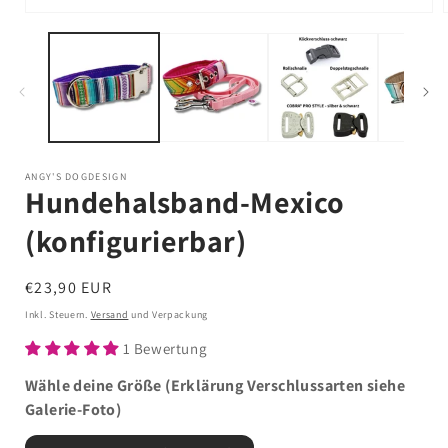
Medien
1
in
i
Modal
öffnen
ANGY'S DOGDESIGN
Hundehalsband-Mexico
(konfigurierbar)
Normaler
€23,90 EUR
Preis
Inkl. Steuern.
Versand
und Verpackung
1 Bewertung
Wähle deine Größe (Erklärung Verschlussarten siehe
Galerie-Foto)